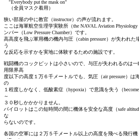
"Everybody put the mask on"
（全員マスク着用）
狭い部屋の中に教官（instructor）の声が流れます。
ここは海軍航空生理学実験所（the NAVAL Aviation Physiology
ンバー（Low Pressure Chamber）です。
高高度を飛ぶ軍用機の機内与圧（cabin pressure）が失わ
う
な反応を示すかを実地に体験するための施設です。
戦闘機のコックピットは小さいので、与圧が失われるのは一
用限界高
度以下の高度１万６千メートルでも、気圧（air pressure）は海面
の
１程度しかなく、低酸素症（hypoxia）で意識を失う（become u
～
３０秒しかかかりません。
パイロットはこの短時間の間に機体を安全な高度（safe altit
な
らないのです。
各国の空軍には２万５千メートル以上の高度を飛べる飛行機