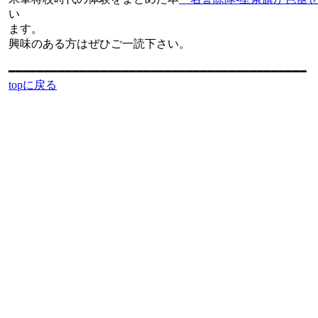
い
ます。
興味のある方はぜひご一読下さい。
━━━━━━━━━━━━━━━━━━━━━━━━━━━━━━━━━━━━━━━━━━
topに戻る