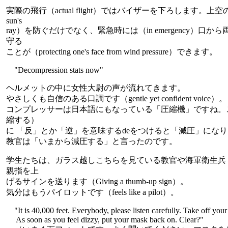
実際の飛行（actual flight）ではバイザーを下ろします。上空の
sun's
ray）を防ぐだけでなく、緊急時には（in emergency）口
守る
ことが（protecting one's face from wind pressure）できます。
"Decompression stats now"
ヘルメットの中に女性大尉の声が流れてきます。
やさしくも自信のある口調です（gentle yet confident voice）。
コンプレッサーは日本語にもなっている「圧縮機」ですね。この動詞
縮する）
に 「反」とか「逆」を意味するdeをつけると「減圧」にな
教官は「いまから減圧する」と言ったのです。
学生たちは、ガラス越しこちらを見ている教官や海軍衛生兵（co
親指を上
げるサインを送ります（Giving a thumb-up sign）。
気分はもうパイロットです（feels like a pilot）。
"It is 40,000 feet. Everybody, please listen carefully. Take off you
As soon as you feel dizzy, put your mask back on. Clear?"