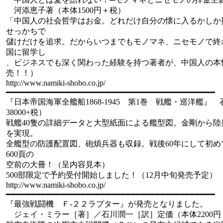
河添恵子著（本体1500円＋税）
「中国人の社会哲学はお金。どれだけ自分の懐に入るかしか
せっかちで
儲けだけを追求。だからいつまでもモノマネ、ニセモノで終
国に留学し
、ビジネスでも深く関わった経験を持つ著者が、中国人の本
売！！）
http://www.namiki-shobo.co.jp/
━━━━━━━━━━━━━━━━━━━━━━━━━━━━━━━━━━━━━━━━━━
『日本帝国海軍全艦船1868-1945 第1巻 戦艦・巡洋艦』
38000+税）
戦艦40隻の詳細データと大型紙面による艦型図。金剛から陸奥
を実現。
全艦型の防護配置図、砲熕兵器も収録。戦後60年にして初め
600頁の
空前の大冊！（呈内容見本）
500部限定で予約受付開始しました！（12月中旬発売予定）
http://www.namiki-shobo.co.jp/
━━━━━━━━━━━━━━━━━━━━━━━━━━━━━━━━━━━━━━━━━━
『最強戦闘機 Ｆ-２２ラプター』が発売となりました。
ジェイ・ミラー［著］／石川潤一［訳］定価（本体2200円