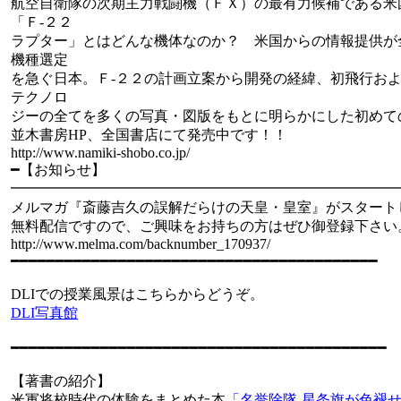
航空自衛隊の次期主力戦闘機（ＦＸ）の最有力候補である米
「Ｆ-２２
ラプター」とはどんな機体なのか？ 米国からの情報提供が
機種選定
を急ぐ日本。Ｆ-２２の計画立案から開発の経緯、初飛行お
テクノロ
ジーの全てを多くの写真・図版をもとに明らかにした初めて
並木書房HP、全国書店にて発売中です！！
http://www.namiki-shobo.co.jp/
━【お知らせ】
━━━━━━━━━━━━━━━━━━━━━━━━━━━
メルマガ『斎藤吉久の誤解だらけの天皇・皇室』がスタート
無料配信ですので、ご興味をお持ちの方はぜひ御登録下さい
http://www.melma.com/backnumber_170937/
━━━━━━━━━━━━━━━━━━━━━━━━━━━━━━━━━━━━━━━━━
DLIでの授業風景はこちらからどうぞ。
DLI写真館
━━━━━━━━━━━━━━━━━━━━━━━━━━━━━━━━━━━━━━━━━━
【著書の紹介】
米軍将校時代の体験をまとめた本
「名誉除隊-星条旗が色褪せ