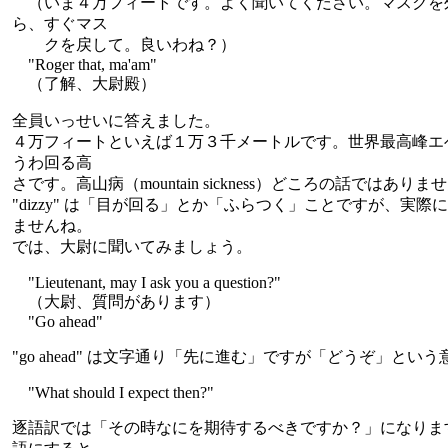
（いま４万フィートです。よく聞いてください。マスクを
ら、すぐマス
クを戻して。良いわね？）
"Roger that, ma'am"
（了解、大尉殿）
全員いっせいに答えました。
４万フィートといえば１万３千メートルです。世界最高峰エ
うわ回る高
さです。高山病（mountain sickness）どころの話ではありま
"dizzy" は「目が回る」とか「ふらつく」ことですが、実
ませんね。
では、大尉に聞いてみましょう。
"Lieutenant, may I ask you a question?"
（大尉、質問があります）
"Go ahead"
"go ahead" は文字通り「先に進む」ですが「どうぞ」と
"What should I expect then?"
逐語訳では「その時なにを期待するべきですか？」になりま