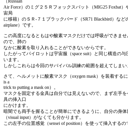
（Russian
Air Force）のミグ２５Ｒフォックスバット（MIG25 Foxb
宙局
に移籍）のＳＲ-７１ブラックバード（SR71 Blackbird）などの偵察機
airplane）です。
この高度になるともはや酸素マスクだけでは呼吸ができませ
ので、肺の
なかに酸素を取り入れることができないからです。
したがってパイロットは宇宙服（space suit）と同じ構造の与圧服（p
います。
しかしこれらは今回のサバイバル訓練の範囲を超えてしまい
さて、ヘルメットに酸素マスク（oxygen mask）を装着するに
is a
trick to putting a mask on）。
マスクを固定する金具は自分では見えないので、まず左手を
具の挿入口
にかけます。
暗闇でも両手を握ることが簡単にできるように、自分の身体
（visual input）がなくても分かります。
この左手の位置感覚（sensei of position）を使って挿入する