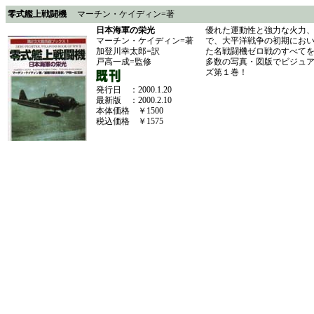
零式艦上戦闘機
マーチン・ケイディン=著
日本海軍の栄光
優れた運動性と強力な火力
マーチン・ケイディン=著
で、大平洋戦争の初期にお
加登川幸太郎=訳
た名戦闘機ゼロ戦のすべて
戸高一成=監修
多数の写真・図版でビジュ
ズ第１巻！
発行日 ：2000.1.20
最新版 ：2000.2.10
本体価格 ￥1500
税込価格 ￥1575