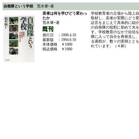
自衛隊という学校
荒木肇=著
若者は何を学びどう変わっ
学校教育者の立場から陸上
たか
取材し、若者が実際にどう
荒木肇=著
証言をまじえて具体的に紹
の自衛隊の役割に初めて光
す。学校教育のなかで自信
発行日 ：1999.4.10
隊に入って自分を再発見し
最新版 ：1994.6.10
る過程が、数々の実例とと
本体価格 ￥1600
れています。（４刷）
税込価格 ￥1680