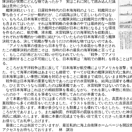
隊決戦が実際にどんな物であったか？ 実はこれに関して踏み込んだ議
論は意外に少ない。
艦隊決戦というと、日露戦争時代の日本海海戦のように、戦艦同士が
撃ち合うイメージが一般的だが、この認識は決して正しいものではな
い。もちろん日本海軍が想定していた艦隊決戦には戦艦同士の撃ち合い
も含まれてはいたが、それは海軍戦略の全体像の中では最終的な一段階
を占めるに過ぎない。主力艦同士の戦闘が日本に有利になるような環境
を作るために、航空機、潜水艦、水雷戦隊などの海軍戦力を総動員し、
それぞれが有機的かつ緻密に結びついていたものが日本海軍の言う艦隊
決戦である。決して戦艦が撃ち合うだけの単純な物ではないのである。
「アメリカ海軍の侵攻から日本を守る」という大命題から導きだされ
たこの艦隊決戦の思想こそは、当時の日本の最良の海軍戦略と言ってよ
く、もしこの計画どおりに戦いが行なわれていたら、「戦争」でアメリ
カに勝利することは不可能にしても、日本海軍は「海戦での勝利」を得ることは
る。
ところが太平洋戦争は意に反して「日本海軍が航空機によりアメリカを攻撃」
た。そして海軍の戦略はあまりにも緻密で、すべてが従来の艦隊決戦方式に集約
日本海軍は新しい事態に戦略を対応させることに最後まで成功しないまま戦争は
戦争前は日本海軍の重要な戦力であったはずの水雷戦隊も、結局は活躍する機
た。ひと言でいうなら活躍したのは駆逐艦であって、水雷戦隊ではないのである
なぜ日本海軍はこれほどの精鋭部隊を養成しながら、それを新しい事態に有効
ったのか？ その答えを筆者なりに考察してみたのが本書である。
さて本書が世に出るまでには多くの方々に協力をいただきました。高貫布士さ
案段階から多くの助言をいただきました。イラストを担当していただいた吉原昌
謝したいと思います。本書が多少なりとも類書よりも優れているとしたら、それ
ころが大でありましょう。また編制図、作戦図等の図版を担当していただいた神
両氏に感謝いたします。最後に本書の完成までを長い目で見てくださった並木書
お借りしてお礼申し上げます。
最後にこれは余談でございますが、最近私的に海上自衛隊ホームページを開設
アクセスをお待ちしております。 林 譲治